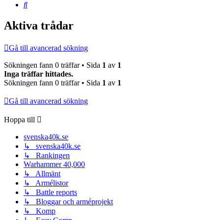
Sök
Aktiva trådar
Gå till avancerad sökning
Sökningen fann 0 träffar • Sida
1
av
1
Inga träffar hittades.
Sökningen fann 0 träffar • Sida
1
av
1
Gå till avancerad sökning
Hoppa till
svenska40k.se
↳ svenska40k.se
↳ Rankingen
Warhammer 40,000
↳ Allmänt
↳ Armélistor
↳ Battle reports
↳ Bloggar och arméprojekt
↳ Komp