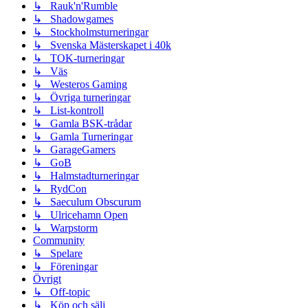
↳ Rauk'n'Rumble
↳ Shadowgames
↳ Stockholmsturneringar
↳ Svenska Mästerskapet i 40k
↳ TOK-turneringar
↳ Väs
↳ Westeros Gaming
↳ Övriga turneringar
↳ List-kontroll
↳ Gamla BSK-trådar
↳ Gamla Turneringar
↳ GarageGamers
↳ GoB
↳ Halmstadturneringar
↳ RydCon
↳ Saeculum Obscurum
↳ Ulricehamn Open
↳ Warpstorm
Community
↳ Spelare
↳ Föreningar
Övrigt
↳ Off-topic
↳ Köp och sälj