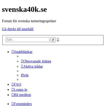
svenska40k.se
Forum för svenska turneringsspelare
Gå direkt till innehåll
Avancerad
Sök
sökning
Snabblänkar
Obesvarade inlägg
Aktiva trådar
Sök
FAQ
Logga in
Bli medlem
Forumindex