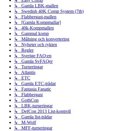
↳ Easy Comp
↳ Gamla LBK-mallen
↳ Swedish 40K Comp System (7th)
↳ Flabbergast-mallen
↳ [Gamla Kompmallar]
↳ 40k-Kompmallen
↳ Gammal komp
↳ Målning och konvertering
↳ Nyheter och rykten
↳ Regler
↳ Sverige FAQ:en
↳ Gamla SvFAQer
↳ Turneringar
↳ Atlantis
↳ ETC
↳ Gamla ETC-trådar
↳ Fantasia Fanatic
↳ Flabbergast
↳ GothCon
↳ LBK-turneringar
↳ DefCon 2013 List-kontroll
↳ Gamla list-trådar
↳ M-Wolf
↳ MFF-turneringar