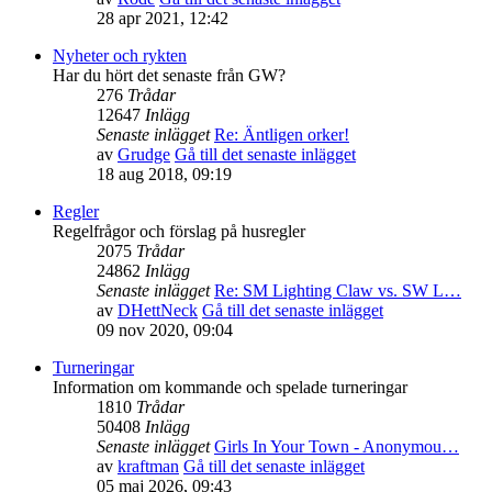
28 apr 2021, 12:42
Nyheter och rykten
Har du hört det senaste från GW?
276
Trådar
12647
Inlägg
Senaste inlägget
Re: Äntligen orker!
av
Grudge
Gå till det senaste inlägget
18 aug 2018, 09:19
Regler
Regelfrågor och förslag på husregler
2075
Trådar
24862
Inlägg
Senaste inlägget
Re: SM Lighting Claw vs. SW L…
av
DHettNeck
Gå till det senaste inlägget
09 nov 2020, 09:04
Turneringar
Information om kommande och spelade turneringar
1810
Trådar
50408
Inlägg
Senaste inlägget
Girls In Your Town - Anonymou…
av
kraftman
Gå till det senaste inlägget
05 maj 2026, 09:43