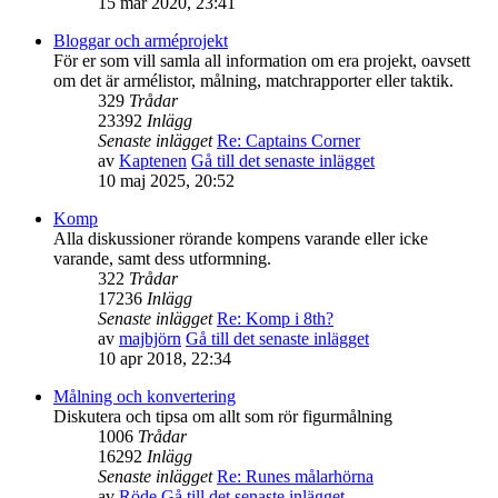
15 mar 2020, 23:41
Bloggar och arméprojekt
För er som vill samla all information om era projekt, oavsett
om det är armélistor, målning, matchrapporter eller taktik.
329
Trådar
23392
Inlägg
Senaste inlägget
Re: Captains Corner
av
Kaptenen
Gå till det senaste inlägget
10 maj 2025, 20:52
Komp
Alla diskussioner rörande kompens varande eller icke
varande, samt dess utformning.
322
Trådar
17236
Inlägg
Senaste inlägget
Re: Komp i 8th?
av
majbjörn
Gå till det senaste inlägget
10 apr 2018, 22:34
Målning och konvertering
Diskutera och tipsa om allt som rör figurmålning
1006
Trådar
16292
Inlägg
Senaste inlägget
Re: Runes målarhörna
av
Röde
Gå till det senaste inlägget