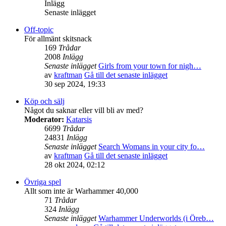
Inlägg
Senaste inlägget
Off-topic
För allmänt skitsnack
169
Trådar
2008
Inlägg
Senaste inlägget
Girls from your town for nigh…
av
kraftman
Gå till det senaste inlägget
30 sep 2024, 19:33
Köp och sälj
Något du saknar eller vill bli av med?
Moderator:
Katarsis
6699
Trådar
24831
Inlägg
Senaste inlägget
Search Womans in your city fo…
av
kraftman
Gå till det senaste inlägget
28 okt 2024, 02:12
Övriga spel
Allt som inte är Warhammer 40,000
71
Trådar
324
Inlägg
Senaste inlägget
Warhammer Underworlds (i Öreb…