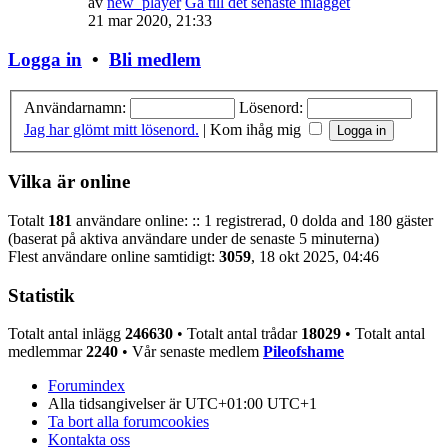
av
new_player
Gå till det senaste inlägget
21 mar 2020, 21:33
Logga in
•
Bli medlem
Användarnamn:
Lösenord:
Jag har glömt mitt lösenord.
|
Kom ihåg mig
Vilka är online
Totalt
181
användare online: :: 1 registrerad, 0 dolda and 180 gäster
(baserat på aktiva användare under de senaste 5 minuterna)
Flest användare online samtidigt:
3059
, 18 okt 2025, 04:46
Statistik
Totalt antal inlägg
246630
• Totalt antal trådar
18029
• Totalt antal
medlemmar
2240
• Vår senaste medlem
Pileofshame
Forumindex
Alla tidsangivelser är UTC+01:00 UTC+1
Ta bort alla forumcookies
Kontakta oss