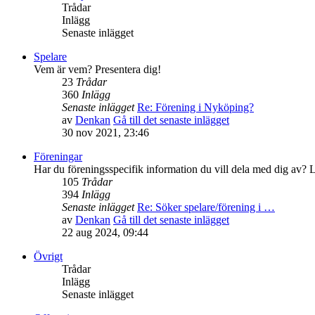
Trådar
Inlägg
Senaste inlägget
Spelare
Vem är vem? Presentera dig!
23
Trådar
360
Inlägg
Senaste inlägget
Re: Förening i Nyköping?
av
Denkan
Gå till det senaste inlägget
30 nov 2021, 23:46
Föreningar
Har du föreningsspecifik information du vill dela med dig av? L
105
Trådar
394
Inlägg
Senaste inlägget
Re: Söker spelare/förening i …
av
Denkan
Gå till det senaste inlägget
22 aug 2024, 09:44
Övrigt
Trådar
Inlägg
Senaste inlägget