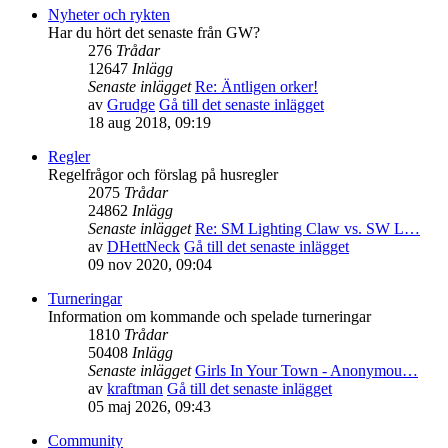
Nyheter och rykten
Har du hört det senaste från GW?
276
Trådar
12647
Inlägg
Senaste inlägget
Re: Äntligen orker!
av
Grudge
Gå till det senaste inlägget
18 aug 2018, 09:19
Regler
Regelfrågor och förslag på husregler
2075
Trådar
24862
Inlägg
Senaste inlägget
Re: SM Lighting Claw vs. SW L…
av
DHettNeck
Gå till det senaste inlägget
09 nov 2020, 09:04
Turneringar
Information om kommande och spelade turneringar
1810
Trådar
50408
Inlägg
Senaste inlägget
Girls In Your Town - Anonymou…
av
kraftman
Gå till det senaste inlägget
05 maj 2026, 09:43
Community