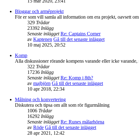
15 mar 2020, 23:41
Bloggar och arméprojekt
För er som vill samla all information om era projekt, oavsett om 
329
Trådar
23392
Inlägg
Senaste inlägget
Re: Captains Corner
av
Kaptenen
Gå till det senaste inlägget
10 maj 2025, 20:52
Komp
Alla diskussioner rörande kompens varande eller icke varande,
322
Trådar
17236
Inlägg
Senaste inlägget
Re: Komp i 8th?
av
majbjörn
Gå till det senaste inlägget
10 apr 2018, 22:34
Målning och konvertering
Diskutera och tipsa om allt som rör figurmålning
1006
Trådar
16292
Inlägg
Senaste inlägget
Re: Runes målarhörna
av
Röde
Gå till det senaste inlägget
28 apr 2021, 12:42