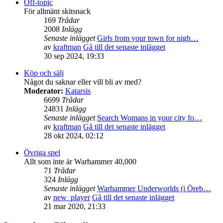
Off-topic
För allmänt skitsnack
169
Trådar
2008
Inlägg
Senaste inlägget
Girls from your town for nigh…
av
kraftman
Gå till det senaste inlägget
30 sep 2024, 19:33
Köp och sälj
Något du saknar eller vill bli av med?
Moderator:
Katarsis
6699
Trådar
24831
Inlägg
Senaste inlägget
Search Womans in your city fo…
av
kraftman
Gå till det senaste inlägget
28 okt 2024, 02:12
Övriga spel
Allt som inte är Warhammer 40,000
71
Trådar
324
Inlägg
Senaste inlägget
Warhammer Underworlds (i Öreb…
av
new_player
Gå till det senaste inlägget
21 mar 2020, 21:33