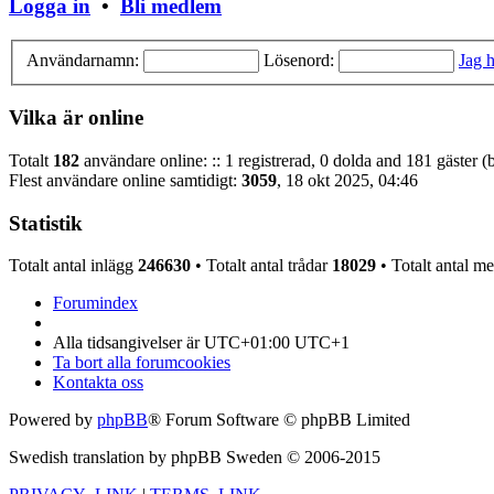
Logga in
•
Bli medlem
Användarnamn:
Lösenord:
Jag h
Vilka är online
Totalt
182
användare online: :: 1 registrerad, 0 dolda and 181 gäster 
Flest användare online samtidigt:
3059
, 18 okt 2025, 04:46
Statistik
Totalt antal inlägg
246630
• Totalt antal trådar
18029
• Totalt antal 
Forumindex
Alla tidsangivelser är UTC+01:00 UTC+1
Ta bort alla forumcookies
Kontakta oss
Powered by
phpBB
® Forum Software © phpBB Limited
Swedish translation by phpBB Sweden © 2006-2015