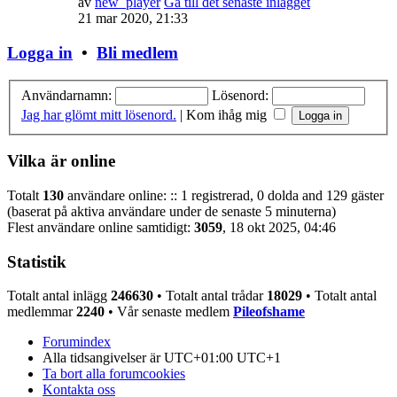
av
new_player
Gå till det senaste inlägget
21 mar 2020, 21:33
Logga in
•
Bli medlem
Användarnamn:
Lösenord:
Jag har glömt mitt lösenord.
|
Kom ihåg mig
Vilka är online
Totalt
130
användare online: :: 1 registrerad, 0 dolda and 129 gäster
(baserat på aktiva användare under de senaste 5 minuterna)
Flest användare online samtidigt:
3059
, 18 okt 2025, 04:46
Statistik
Totalt antal inlägg
246630
• Totalt antal trådar
18029
• Totalt antal
medlemmar
2240
• Vår senaste medlem
Pileofshame
Forumindex
Alla tidsangivelser är UTC+01:00 UTC+1
Ta bort alla forumcookies
Kontakta oss