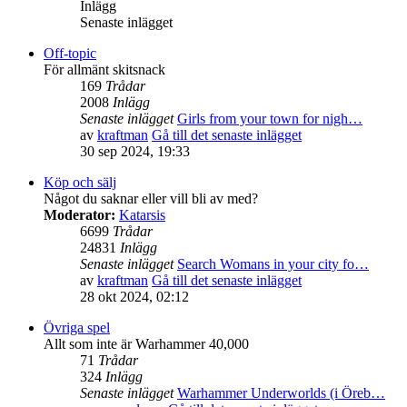
Inlägg
Senaste inlägget
Off-topic
För allmänt skitsnack
169
Trådar
2008
Inlägg
Senaste inlägget
Girls from your town for nigh…
av
kraftman
Gå till det senaste inlägget
30 sep 2024, 19:33
Köp och sälj
Något du saknar eller vill bli av med?
Moderator:
Katarsis
6699
Trådar
24831
Inlägg
Senaste inlägget
Search Womans in your city fo…
av
kraftman
Gå till det senaste inlägget
28 okt 2024, 02:12
Övriga spel
Allt som inte är Warhammer 40,000
71
Trådar
324
Inlägg
Senaste inlägget
Warhammer Underworlds (i Öreb…