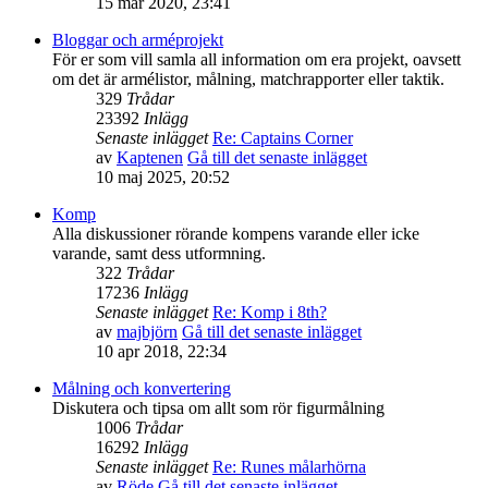
15 mar 2020, 23:41
Bloggar och arméprojekt
För er som vill samla all information om era projekt, oavsett
om det är armélistor, målning, matchrapporter eller taktik.
329
Trådar
23392
Inlägg
Senaste inlägget
Re: Captains Corner
av
Kaptenen
Gå till det senaste inlägget
10 maj 2025, 20:52
Komp
Alla diskussioner rörande kompens varande eller icke
varande, samt dess utformning.
322
Trådar
17236
Inlägg
Senaste inlägget
Re: Komp i 8th?
av
majbjörn
Gå till det senaste inlägget
10 apr 2018, 22:34
Målning och konvertering
Diskutera och tipsa om allt som rör figurmålning
1006
Trådar
16292
Inlägg
Senaste inlägget
Re: Runes målarhörna
av
Röde
Gå till det senaste inlägget