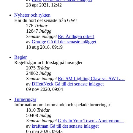
28 apr 2021, 12:42
Nyheter och rykten
Har du hört det senaste från GW?
276
Trådar
12647
Inlägg
Senaste inlägget
Re: Äntligen orker!
av
Grudge
Gå till det senaste inlägget
18 aug 2018, 09:19
Regler
Regelfrågor och förslag på husregler
2075
Trådar
24862
Inlägg
Senaste inlägget
Re: SM Lighting Claw vs. SW L…
av
DHettNeck
Gå till det senaste inlägget
09 nov 2020, 09:04
Turneringar
Information om kommande och spelade turneringar
1810
Trådar
50408
Inlägg
Senaste inlägget
Girls In Your Town - Anonymou…
av
kraftman
Gå till det senaste inlägget
05 maj 2026, 09:43