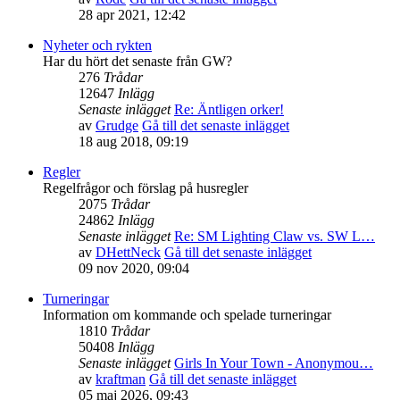
28 apr 2021, 12:42
Nyheter och rykten
Har du hört det senaste från GW?
276
Trådar
12647
Inlägg
Senaste inlägget
Re: Äntligen orker!
av
Grudge
Gå till det senaste inlägget
18 aug 2018, 09:19
Regler
Regelfrågor och förslag på husregler
2075
Trådar
24862
Inlägg
Senaste inlägget
Re: SM Lighting Claw vs. SW L…
av
DHettNeck
Gå till det senaste inlägget
09 nov 2020, 09:04
Turneringar
Information om kommande och spelade turneringar
1810
Trådar
50408
Inlägg
Senaste inlägget
Girls In Your Town - Anonymou…
av
kraftman
Gå till det senaste inlägget
05 maj 2026, 09:43