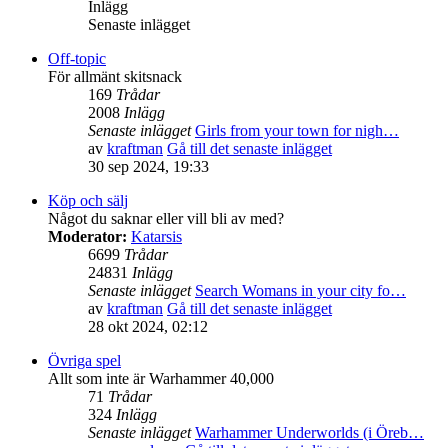
Inlägg
Senaste inlägget
Off-topic
För allmänt skitsnack
169
Trådar
2008
Inlägg
Senaste inlägget
Girls from your town for nigh…
av
kraftman
Gå till det senaste inlägget
30 sep 2024, 19:33
Köp och sälj
Något du saknar eller vill bli av med?
Moderator:
Katarsis
6699
Trådar
24831
Inlägg
Senaste inlägget
Search Womans in your city fo…
av
kraftman
Gå till det senaste inlägget
28 okt 2024, 02:12
Övriga spel
Allt som inte är Warhammer 40,000
71
Trådar
324
Inlägg
Senaste inlägget
Warhammer Underworlds (i Öreb…