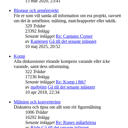
15 mar 2020, 23:41
Bloggar och arméprojekt
För er som vill samla all information om era projekt, oavsett
om det är armélistor, målning, matchrapporter eller taktik.
329
Trådar
23392
Inlägg
Senaste inlägget
Re: Captains Corner
av
Kaptenen
Gå till det senaste inlägget
10 maj 2025, 20:52
Komp
Alla diskussioner rörande kompens varande eller icke
varande, samt dess utformning.
322
Trådar
17236
Inlägg
Senaste inlägget
Re: Komp i 8th?
av
majbjörn
Gå till det senaste inlägget
10 apr 2018, 22:34
Målning och konvertering
Diskutera och tipsa om allt som rör figurmålning
1006
Trådar
16292
Inlägg
Senaste inlägget
Re: Runes målarhörna
av
Röde
Gå till det senaste inlägget