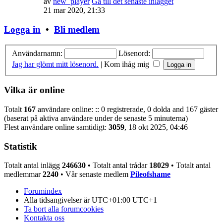
av
new_player
Gå till det senaste inlägget
21 mar 2020, 21:33
Logga in
•
Bli medlem
Användarnamn:
Lösenord:
Jag har glömt mitt lösenord.
|
Kom ihåg mig
Vilka är online
Totalt
167
användare online: :: 0 registrerade, 0 dolda and 167 gäster
(baserat på aktiva användare under de senaste 5 minuterna)
Flest användare online samtidigt:
3059
, 18 okt 2025, 04:46
Statistik
Totalt antal inlägg
246630
• Totalt antal trådar
18029
• Totalt antal
medlemmar
2240
• Vår senaste medlem
Pileofshame
Forumindex
Alla tidsangivelser är UTC+01:00 UTC+1
Ta bort alla forumcookies
Kontakta oss